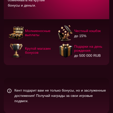
обменивать на крутые
бонусы и деньги.
Молниеносные
Честный кэшбэк
выплаты
до 15%
Подарки на день
Крутой магазин
рождения
бонусов
до 500 000 RUB
Кент подарит вам не только бонусы, но и заслуженные
достижения! Получай награды за свои игровые
подвиги.