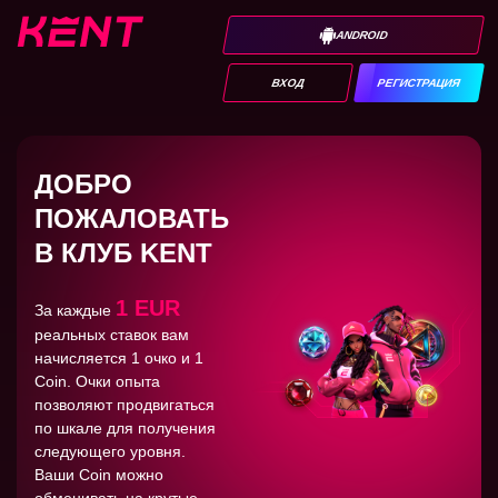
ANDROID
ВХОД
РЕГИСТРАЦИЯ
ДОБРО
ПОЖАЛОВАТЬ
В КЛУБ KENT
1 EUR
За каждые
реальных ставок вам
начисляется 1 очко и 1
Coin. Очки опыта
позволяют продвигаться
по шкале для получения
следующего уровня.
Ваши Coin можно